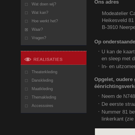
Ons adres
Wat doen wij?
Wat kan?
Modeatelier Ca
Heikesveld 81
Hoe werkt het?
B-3910 Neerpe
Waar?
Vragen?
Op onderstaande 
U kan de kaart 
en sleep met d
In- en uitzome
Theaterkleding
Opgelet, oudere 
Danskleding
éénrichtingsverke
Maatkleding
Neem de N748 (
Themakleding
De eerste stra
Accessoires
Nummer 81 bevi
linkerkant (zie